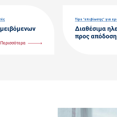
τές
Tips "επιβίωσης" για ε
αμειβόμενων
Διαθέσιμα ηλ
προς απόδοση
Περισσότερα