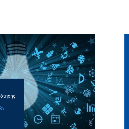
δότησης
ών