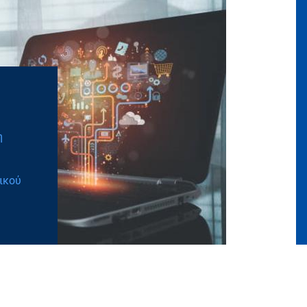
η
ικού