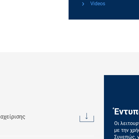
Videos
Έντυπ
αχείρισης
Οι λειτουρ
με την χρ
Συνεπώς, γ