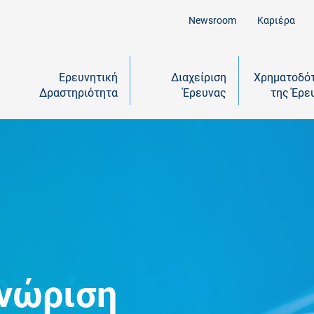
Newsroom
Καριέρα
Ερευνητική
Διαχείριση
Χρηματοδό
Δραστηριότητα
Έρευνας
της Έρε
 in Research
γνώριση
λλαγών