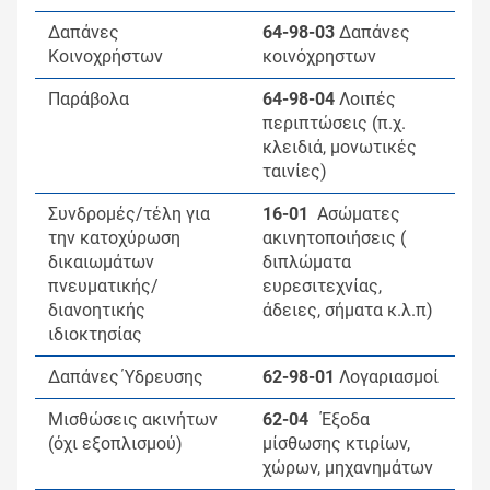
Δαπάνες
64-98-03
Δαπάνες
Κοινοχρήστων
κοινόχρηστων
Παράβολα
64-98-04
Λοιπές
περιπτώσεις (π.χ.
κλειδιά, μονωτικές
ταινίες)
Συνδρομές/τέλη για
16-01
Ασώματες
την κατοχύρωση
ακινητοποιήσεις (
δικαιωμάτων
διπλώματα
πνευματικής/
ευρεσιτεχνίας,
διανοητικής
άδειες, σήματα κ.λ.π)
ιδιοκτησίας
Δαπάνες Ύδρευσης
62-98-01
Λογαριασμοί
Mισθώσεις ακινήτων
62-04
Έξοδα
(όχι εξοπλισμού)
μίσθωσης κτιρίων,
χώρων, μηχανημάτων