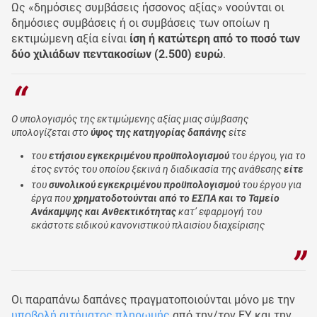
Ως «δημόσιες συμβάσεις ήσσονος αξίας» νοούνται οι
δημόσιες συμβάσεις ή οι συμβάσεις των οποίων η
εκτιμώμενη αξία είναι
ίση ή κατώτερη από το ποσό των
δύο χιλιάδων πεντακοσίων (2.500) ευρώ
.
Ο υπολογισμός της εκτιμώμενης αξίας μιας σύμβασης
υπολογίζεται στο
ύψος της κατηγορίας δαπάνης
είτε
του
ετήσιου εγκεκριμένου προϋπολογισμού
του έργου, για το
έτος εντός του οποίου ξεκινά η διαδικασία της ανάθεσης
είτε
του
συνολικού εγκεκριμένου προϋπολογισμού
του έργου για
έργα που
χρηματοδοτούνται από το ΕΣΠΑ και το Ταμείο
Ανάκαμψης και Ανθεκτικότητας
κατ’ εφαρμογή του
εκάστοτε ειδικού κανονιστικού πλαισίου διαχείρισης
Οι παραπάνω δαπάνες πραγματοποιούνται μόνο με την
υποβολή αιτήματος πληρωμής
από την/τον ΕΥ και την