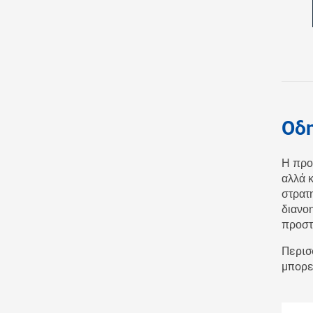
Οδ
Η προ
αλλά κ
στρατ
διανο
προστα
Περισ
μπορε