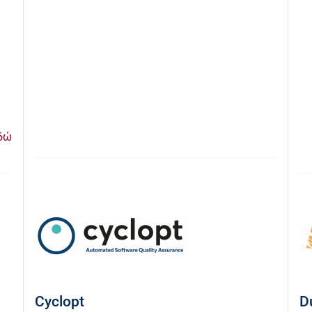
δώ
Cyclopt
D