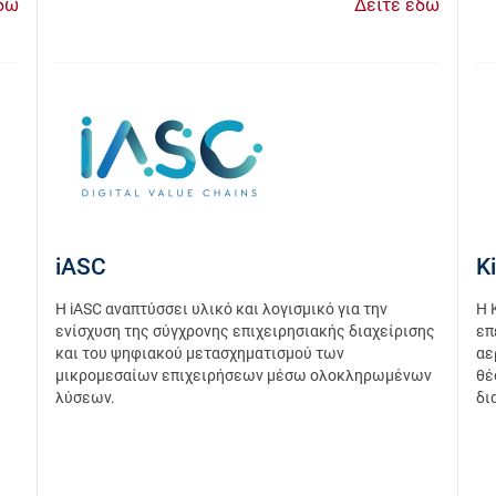
δώ
Δείτε εδώ
iASC
K
Η iASC αναπτύσσει υλικό και λογισμικό για την
H 
ενίσχυση της σύγχρονης επιχειρησιακής διαχείρισης
επ
και του ψηφιακού μετασχηματισμού των
αε
μικρομεσαίων επιχειρήσεων μέσω ολοκληρωμένων
θέ
λύσεων.
δι