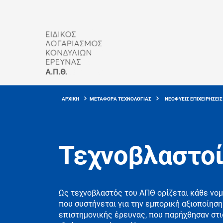
Skip
to
main
content
Breadcrumb
ΑΡΧΙΚΗ
ΜΕΤΑΦΟΡA ΤΕΧΝΟΛΟΓΙΑΣ
ΝΕΟΦΥΕΙΣ ΕΠΙΧΕΙΡΗΣΕΙΣ
Τεχνοβλαστοί
Ως τεχνοβλαστός του ΑΠΘ ορίζεται κάθε νομ
που συστήνεται για την εμπορική αξιοποίη
επιστημονικής έρευνας, που παρήχθησαν στι