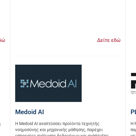
δώ
Δείτε εδώ
Medoid AI
P
η
Η Medoid AI αναπτύσσει προϊόντα τεχνητής
Η 
νοημοσύνης και μηχανικής μάθησης, παρέχει
πα
υπηρεσίες ανάλυσης δεδομένων και ανάπτυξης
με