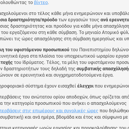
κολουθώντας το
βίντεο
.
ασχολούμενοι στο τέλος κάθε μήνα ενημερώνουν και υποβά
σια δραστηριότητα/πρόοδο
των εργασιών τους
ανά ερευνητ
σιας δραστηριότητας και προόδου για κάθε μήνα απασχόλησ
υ
του εργαζόμενου στη κάθε σύμβαση. Το μηνιαίο Ατομικό φ
πώνει τις ώρες απασχόλησης στη σύμβαση ημερησίως και υπο
λη του υφιστάμενου προσωπικού
του Πανεπιστημίου δηλώνου
ευνητικά έργα στα πλαίσια του υποχρεωτικού ωραρίου εργασί
ετοχής
του Ιδρύματος. Τέλος, τα μέλη του υφιστάμενου προσ
ν δραστηριοτήτων τους δηλαδή της
συμβατικής απασχόλησή
ώνουν σε ερευνητικά και συγχρηματοδοτούμενα έργα.
ηροφοριακό σύστημα έχουν εισαχθεί
έλεγχοι
που ενημερώνου
περβάσεις του ανώτατου ορίου αποδοχών, όπως ορίζεται από 
ια την κατηγορία προσωπικού που ανήκει ο απασχολούμενος
περβάσεις στις επιμέρους και συνολικές ώρες
που δηλώθηκα
 συμβατική) και ανά ημέρα, βδομάδα και έτος και σύμφωνα με
στημα καταγραφής ωρών εργασίας και παρακολούθησης του 