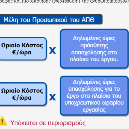
ραφής και πιστοποίησης (web-resCom) της ανθρωποαπασχόλη