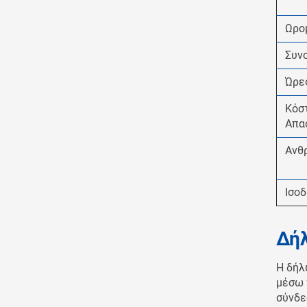
Ωρο
Συν
Ώρε
Κόσ
Απα
Ανθ
Ισο
Δήλ
Η δήλ
μέσω 
σύνδε