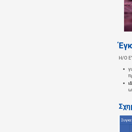
Έγκ
Η/Ο Ε
γ
π
ι
ω
Σχη