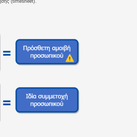
σης (timesheet).