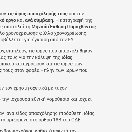
λουν
τις ώρες απασχόλησής τους
και την
ικό έργο
και
ανά σύμβαση
. Η καταγραφή της
ης αποτελεί τη
Μηνιαία Έκθεση Παραχθέντος
ύλλο χρονοχρέωσης φύλλο χρονοχρέωσης
βάλλεται για έγκριση από τον ΕΥ.
ν, επιπλέον, τις ώρες που απασχολήθηκαν
ας τους για την κάλυψη της
ιδίας
ωπικού καταγράφουν και τις ώρες των
ς
τους στον φορέα –πλην των ωρών που
ν τον χρήστη σχετικά με τυχόν
την ισχύουσα εθνική νομοθεσία και ισχύει
ν ανά είδος απασχόλησης (πρόσθετη, ιδίας
 τα οριζόμενα στο άρθρο 18Β του ΟΔΕ
ανθρωποχρόνου καθιστά εφικτή την