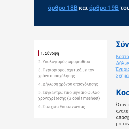
άρθρο 18Β
και
άρθρο 19Β
το
Σύ
Σύνοψη
Κοστο
Υπολογισμός ωρομισθίου
Δήλωσ
Έγκρι
Περιορισμοί σχετικά με τον
Σχημα
χρόνο απασχόλησης
Δήλωση χρόνου απασχόλησης
Κο
Συγκεντρωτικό μηνιαίο φύλλο
χρονοχρέωσης (Global timesheet)
Όταν 
Στοιχεία Επικοινωνίας
ανατε
απασχ
με το