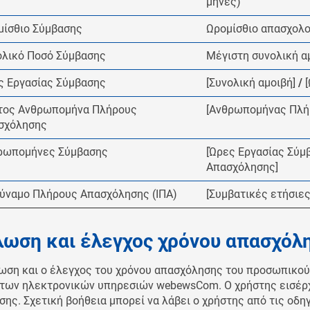
μήνες)
μίσθιο Σύμβασης
Ωρομίσθιο απασχολο
ολικό Ποσό Σύμβασης
Μέγιστη συνολική α
ς Εργασίας Σύμβασης
[Συνολική αμοιβή]
/
τος Ανθρωπομήνα Πλήρους
[Ανθρωπομήνας Πλή
σχόλησης
ρωπομήνες Σύμβασης
[Ώρες Εργασίας Σύμ
Απασχόλησης]
δύναμο Πλήρους Απασχόλησης (ΙΠΑ)
[Συμβατικές ετήσιε
ωση και έλεγχος χρόνου απασχόλ
ωση και ο έλεγχος του χρόνου απασχόλησης του προσωπικού
των ηλεκτρονικών υπηρεσιών webewsCom. Ο χρήστης εισέρχε
σης. Σχετική βοήθεια μπορεί να λάβει ο χρήστης από τις οδη