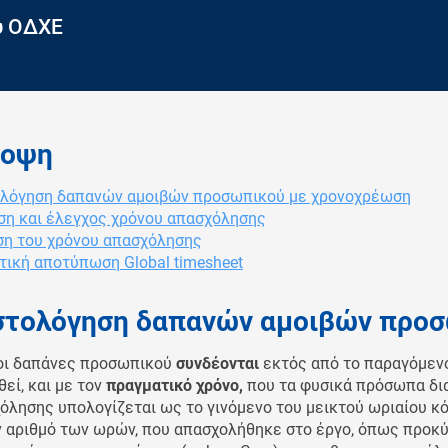
υ ΟΔΧΕ
νοψη
λόγηση δαπανών αμοιβών προσωπικού με χρονοχρέωση
η και έλεγχος χρόνου απασχόλησης
ση του χρόνου απασχόλησης
τική αποτύπωση Global timesheet
στολόγηση δαπανών αμοιβών προσ
οι δαπάνες προσωπικού
συνδέονται
εκτός από το παραγόμενο
θεί, και με τον
πραγματικό χρόνο,
που τα φυσικά πρόσωπα δια
όλησης υπολογίζεται ως το γινόμενο του μεικτού ωριαίου 
ν αριθμό των ωρών, που απασχολήθηκε στο έργο, όπως προκύ