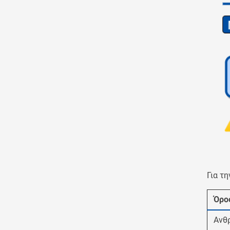
Για τ
Όρο
Ανθ