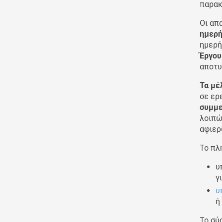
παρα
Οι απ
ημερή
ημερή
Έργο
αποτυ
Τα μέ
σε ερ
συμμ
λοιπώ
αφιερ
Το πλ
υ
γ
υ
ή
Το σύ