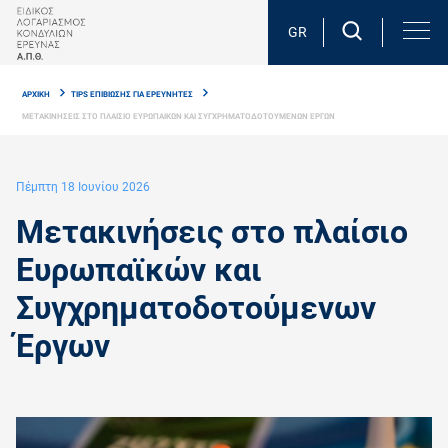
Skip
to
GR
main
Breadcrumb
content
ΑΡΧΙΚΗ
TIPS ΕΠΙΒΙΩΣΗΣ ΓΙΑ ΕΡΕΥΝΗΤΕΣ
ΜΕΤΑΚΙΝΗΣΕΙΣ ΣΤΟ ΠΛΑΙΣΙΟ ΕΥΡΩΠΑΙΚΩΝ ΚΑΙ ΣΥΓΧΡΗΜΑΤΟΔΟΤΟΥΜΕΝΩΝ ΕΡΓΩΝ
Πέμπτη 18 Ιουνίου 2026
Μετακινήσεις στο πλαίσιο
Ευρωπαϊκών και
Συγχρηματοδοτούμενων
Έργων