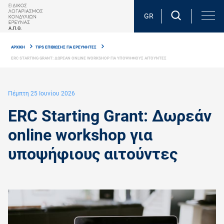
Skip
to
GR
main
Breadcrumb
content
ΑΡΧΙΚΗ
TIPS ΕΠΙΒΙΩΣΗΣ ΓΙΑ ΕΡΕΥΝΗΤΕΣ
ERC STARTING GRANT: ΔΩΡΕAΝ ONLINE WORKSHOP ΓΙΑ ΥΠΟΨΗΦΙΟΥΣ ΑΙΤΟΥΝΤΕΣ
Πέμπτη 25 Ιουνίου 2026
ERC Starting Grant: Δωρεάν
online workshop για
υποψήφιους αιτούντες