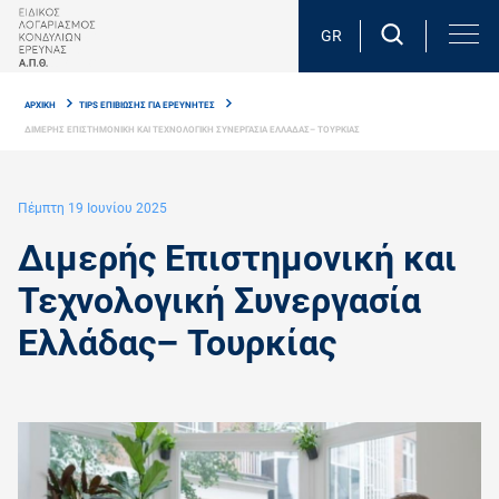
Skip
to
GR
main
Breadcrumb
content
ΑΡΧΙΚΗ
TIPS ΕΠΙΒΙΩΣΗΣ ΓΙΑ ΕΡΕΥΝΗΤΕΣ
ΔΙΜΕΡΗΣ ΕΠΙΣΤΗΜΟΝΙΚΗ ΚΑΙ ΤΕΧΝΟΛΟΓΙΚΗ ΣΥΝΕΡΓΑΣΙΑ ΕΛΛAΔΑΣ– ΤΟΥΡΚΙΑΣ
Πέμπτη 19 Ιουνίου 2025
Διμερής Επιστημονική και
Τεχνολογική Συνεργασία
Ελλάδας– Τουρκίας