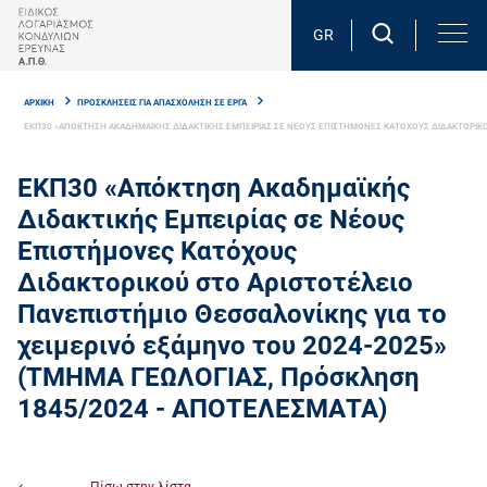
Skip
to
GR
main
Breadcrumb
content
ΑΡΧΙΚΗ
ΠΡΟΣΚΛΗΣΕΙΣ ΓΙΑ ΑΠΑΣΧΟΛΗΣΗ ΣΕ ΕΡΓΑ
ΕΚΠ30 «ΑΠΟΚΤΗΣΗ ΑΚΑΔΗΜΑΙΚΗΣ ΔΙΔΑΚΤΙΚΗΣ ΕΜΠΕΙΡΙΑΣ ΣΕ ΝΕΟΥΣ ΕΠΙΣΤΗΜΟΝΕΣ ΚΑΤΟΧΟΥΣ ΔΙΔΑΚΤΟΡΙΚΟΥ
ΕΚΠ30 «Απόκτηση Ακαδημαϊκής
Διδακτικής Εμπειρίας σε Νέους
Επιστήμονες Κατόχους
Διδακτορικού στο Αριστοτέλειο
Πανεπιστήμιο Θεσσαλονίκης για τo
χειμερινό εξάμηνο του 2024-2025»
(ΤΜΗΜΑ ΓΕΩΛΟΓΙΑΣ, Πρόσκληση
1845/2024 - ΑΠΟΤΕΛΕΣΜΑΤΑ)
Πίσω στην λίστα