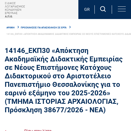
Skip
to
GR
main
Breadcrumb
content
ΑΡΧΙΚΗ
ΠΡΟΣΚΛΗΣΕΙΣ ΓΙΑ ΑΠΑΣΧΟΛΗΣΗ ΣΕ ΕΡΓΑ
14146_ΕΚΠ30 «ΑΠΟΚΤΗΣΗ ΑΚΑΔΗΜΑΙΚΗΣ ΔΙΔΑΚΤΙΚΗΣ ΕΜΠΕΙΡΙΑΣ ΣΕ ΝΕΟΥΣ ΕΠΙΣΤΗΜΟΝΕΣ ΚΑΤΟΧΟΥΣ ΔΙΔΑΚΤΟ
14146_ΕΚΠ30 «Απόκτηση
Ακαδημαϊκής Διδακτικής Εμπειρίας
σε Νέους Επιστήμονες Κατόχους
Διδακτορικού στο Αριστοτέλειο
Πανεπιστήμιο Θεσσαλονίκης για τo
εαρινό εξάμηνο του 2025-2026»
(ΤΜΗΜΑ ΙΣΤΟΡΙΑΣ ΑΡΧΑΙΟΛΟΓΙΑΣ,
Πρόσκληση 38677/2026 - ΝΕΑ)
Πίσω στην λίστα