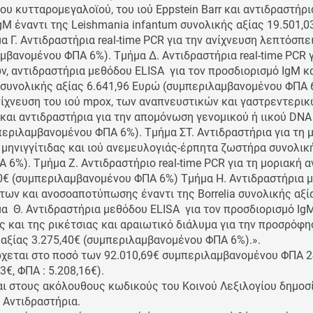
ου κυτταρομεγαλοϊού, του ιού Eppstein Barr και αντιδραστήρι
M έναντι της Leishmania infantum συνολικής αξίας 19.501,0
 Γ. Αντιδραστήρια real-time PCR για την ανίχνευση λεπτόσπε
μβανομένου ΦΠΑ 6%). Τμήμα Δ. Αντιδραστήρια real-time PCR γ
, αντιδραστήρια μεθόδου ELISA για τον προσδιορισμό IgM κα
συνολικής αξίας 6.641,96 Ευρώ (συμπεριλαμβανομένου ΦΠΑ 6
ανίχνευση του ιού mpox, των αναπνευστικών και γαστρεντερικ
και αντιδραστήρια για την απομόνωση γενομικού ή ιικού DNA 
περιλαμβανομένου ΦΠΑ 6%). Τμήμα ΣΤ. Αντιδραστήρια για τη 
μηνιγγίτιδας και ιού ανεμευλογιάς-έρπητα ζωστήρα συνολικ
6%). Τμήμα Ζ. Αντιδραστήριο real-time PCR για τη μοριακή α
00€ (συμπεριλαμβανομένου ΦΠΑ 6%) Τμήμα Η. Αντιδραστήρια 
των και ανοσοαποτύπωσης έναντι της Borrelia συνολικής αξί
 Θ. Αντιδραστήρια μεθόδου ELISA για τον προσδιορισμό IgM
 και της ρικέτσιας και αραιωτικό διάλυμα για την προσρόφη
αξίας 3.275,40€ (συμπεριλαμβανομένου ΦΠΑ 6%).».
ρχεται στο ποσό των 92.010,69€ συμπεριλαμβανομένου ΦΠΑ 
€, ΦΠΑ : 5.208,16€).
αι στους ακόλουθους κωδικούς του Κοινού Λεξιλογίου δημοσ
 Αντιδραστήρια.