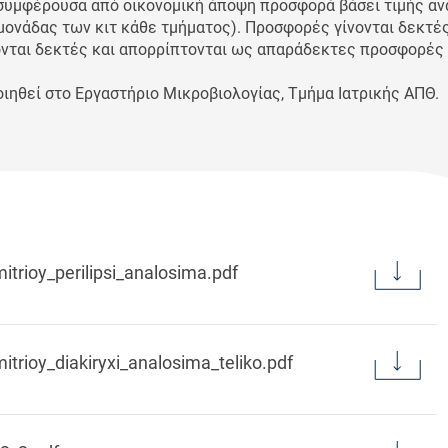
 συμφέρουσα από οικονομική άποψη προσφορά βάσει τιμής αν
μονάδας των κιτ κάθε τμήματος). Προσφορές γίνονται δεκτές
νονται δεκτές και απορρίπτονται ως απαράδεκτες προσφορές
ιηθεί στο Εργαστήριο Μικροβιολογίας, Τμήμα Ιατρικής ΑΠΘ.
itrioy_perilipsi_analosima.pdf
itrioy_diakiryxi_analosima_teliko.pdf