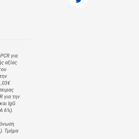
 PCR για
ς αξίας
του
 την
1,03€
πειρας
R για την
και IgG
Α 6%).
μόνωση
). Τμήμα