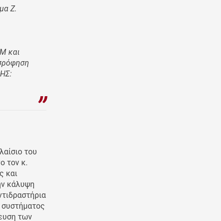
μα Ζ.
gM και
οσρόφηση
ΔΗΣ:
λαίσιο του
 τον κ.
ς και
ην κάλυψη
ντιδραστήρια
ύ συστήματος
νευση των