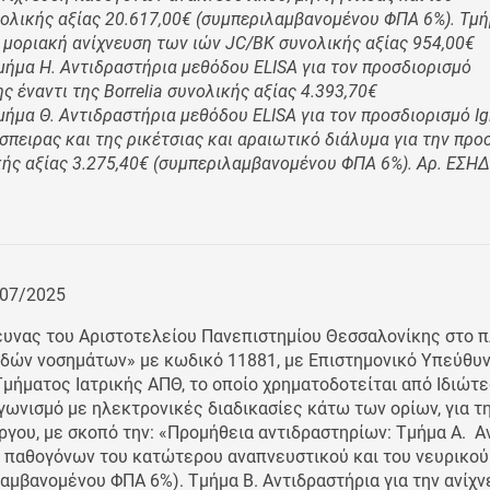
λικής αξίας 20.617,00€ (συμπεριλαμβανομένου ΦΠΑ 6%). Τμή
η μοριακή ανίχνευση των ιών JC/BK συνολικής αξίας 954,00€
ήμα Η. Αντιδραστήρια μεθόδου ELISA για τον προσδιορισμό
έναντι της Borrelia συνολικής αξίας 4.393,70€
ήμα Θ. Αντιδραστήρια μεθόδου ELISA για τον προσδιορισμό I
σπειρας και της ρικέτσιας και αραιωτικό διάλυμα για την πρ
ής αξίας 3.275,40€ (συμπεριλαμβανομένου ΦΠΑ 6%). Αρ. ΕΣΗ
/07/2025
ευνας του Αριστοτελείου Πανεπιστημίου Θεσσαλονίκης στo π
δών νοσημάτων» με κωδικό 11881, με Επιστημονικό Υπεύθυνο
μήματος Ιατρικής ΑΠΘ, το οποίο χρηματοδοτείται από Ιδιώτε
γωνισμό με ηλεκτρονικές διαδικασίες κάτω των ορίων, για τ
γου, με σκοπό την: «Προμήθεια αντιδραστηρίων: Τμήμα Α. Α
η παθογόνων του κατώτερου αναπνευστικού και του νευρικο
λαμβανομένου ΦΠΑ 6%). Τμήμα Β. Αντιδραστήρια για την ανίχ