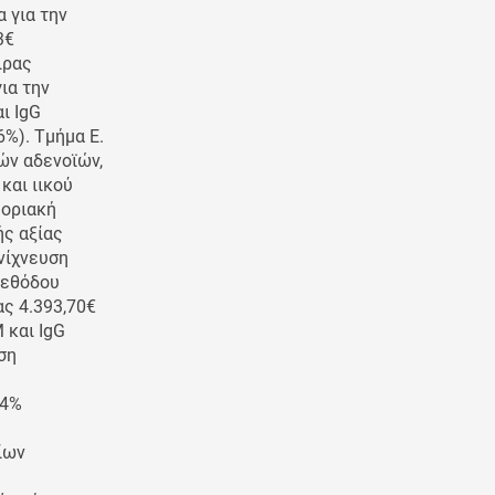
α για την
3€
ιρας
ια την
ι IgG
%). Τμήμα E.
ών αδενοϊών,
και ιικού
μοριακή
ής αξίας
νίχνευση
μεθόδου
ας 4.393,70€
 και IgG
ση
24%
ίων