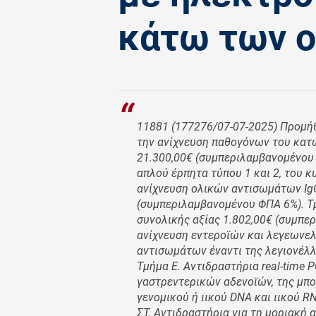
κάτω των 
11881 (177276/07-07-2025) Προμήθ
την ανίχνευση παθογόνων του κατ
21.300,00€ (συμπεριλαμβανομένου 
απλού έρπητα τύπου 1 και 2, του κ
ανίχνευση ολικών αντισωμάτων IgG
(συμπεριλαμβανομένου ΦΠΑ 6%). Τμή
συνολικής αξίας 1.802,00€ (συμπερ
ανίχνευση εντεροϊών και λεγεωνελ
αντισωμάτων έναντι της λεγιονέλλ
Τμήμα E. Αντιδραστήρια real-time 
γαστρεντερικών αδενοϊών, της μπο
γενομικού ή ιικού DNA και ιικού 
ΣΤ. Αντιδραστήρια για τη μοριακή 