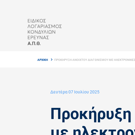
Skip
to
main
content
Breadcrumb
ΑΡΧΙΚΗ
ΠΡΟΚΗΡΥΞΗ ΑΝΟΙΧΤΟΥ ΔΙΑΓΩΝΙΣΜΟΥ ΜΕ ΗΛΕΚΤΡΟΝΙΚΕΣ 
Δευτέρα 07 Ιουλίου 2025
Προκήρυξη 
με ηλεκτρο