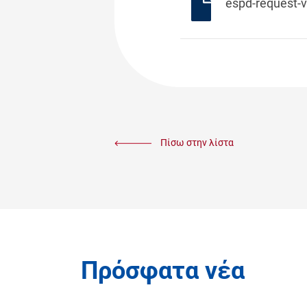
espd-request-v
Πίσω στην λίστα
Πρόσφατα νέα