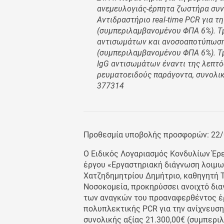
ανεμευλογιάς-έρπητα ζωστήρα συνο
Αντιδραστήριο real-time PCR για τ
(συμπεριλαμβανομένου ΦΠΑ 6%). Τμ
αντισωμάτων και ανοσοαποτύπωσης 
(συμπεριλαμβανομένου ΦΠΑ 6%). Τμ
IgG αντισωμάτων έναντι της λεπτό
ρευματοειδούς παράγοντα, συνολικ
377314
Προθεσμία υποβολής προσφορών: 22
Ο Ειδικός Λογαριασμός Κονδυλίων Έρ
έργου «Εργαστηριακή διάγνωση λοιμω
Χατζηδημητρίου Δημήτριο, καθηγητή Τ
Νοσοκομεία, προκηρύσσει ανοιχτό δια
των αναγκών του προαναφερθέντος έρ
πολυπλεκτικής PCR για την ανίχνευσ
συνολικής αξίας 21.300,00€ (συμπερι