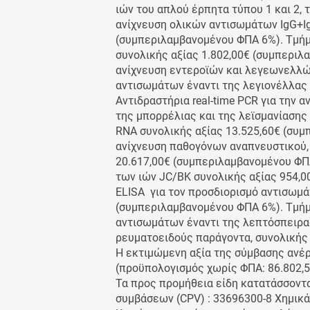
ιών του απλού έρπητα τύπου 1 και 2, τ
ανίχνευση ολικών αντισωμάτων IgG+Ig
(συμπεριλαμβανομένου ΦΠΑ 6%). Τμήμα
συνολικής αξίας 1.802,00€ (συμπεριλα
ανίχνευση εντεροϊών και λεγεωνελλών
αντισωμάτων έναντι της λεγιονέλλας 
Αντιδραστήρια real-time PCR για την 
της μπορρέλιας και της λεϊσμανίασης 
RNA συνολικής αξίας 13.525,60€ (συμ
ανίχνευση παθογόνων αναπνευστικού, 
20.617,00€ (συμπεριλαμβανομένου ΦΠΑ 
των ιών JC/BK συνολικής αξίας 954,
ELISA για τον προσδιορισμό αντισωμά
(συμπεριλαμβανομένου ΦΠΑ 6%). Τμήμα
αντισωμάτων έναντι της λεπτόσπειρας
ρευματοειδούς παράγοντα, συνολικής 
Η εκτιμώμενη αξία της σύμβασης ανέ
(προϋπολογισμός χωρίς ΦΠΑ: 86.802,53
Τα προς προμήθεια είδη κατατάσσοντ
συμβάσεων (CPV) : 33696300-8 Χημικά