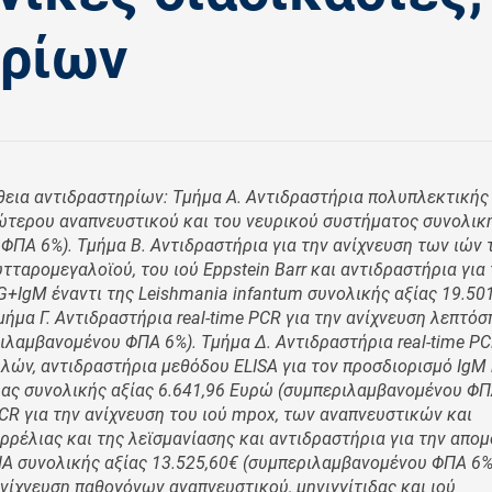
ορίων
εια αντιδραστηρίων: Τμήμα Α. Αντιδραστήρια πολυπλεκτικής
ώτερου αναπνευστικού και του νευρικού συστήματος συνολική
ΦΠΑ 6%). Τμήμα Β. Αντιδραστήρια για την ανίχνευση των ιών 
υτταρομεγαλοϊού, του ιού Eppstein Barr και αντιδραστήρια για
+IgM έναντι της Leishmania infantum συνολικής αξίας 19.50
μα Γ. Αντιδραστήρια real-time PCR για την ανίχνευση λεπτόσ
ιλαμβανομένου ΦΠΑ 6%). Τμήμα Δ. Αντιδραστήρια real-time PC
λών, αντιδραστήρια μεθόδου ELISA για τον προσδιορισμό IgM 
ας συνολικής αξίας 6.641,96 Ευρώ (συμπεριλαμβανομένου ΦΠ
PCR για την ανίχνευση του ιού mpox, των αναπνευστικών και
ρρέλιας και της λεϊσμανίασης και αντιδραστήρια για την απο
RNA συνολικής αξίας 13.525,60€ (συμπεριλαμβανομένου ΦΠΑ 6%
ανίχνευση παθογόνων αναπνευστικού, μηνιγγίτιδας και ιού