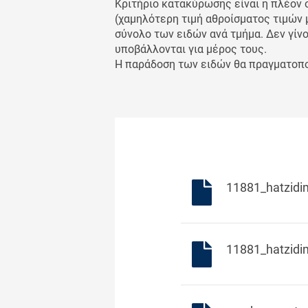
Κριτήριο κατακύρωσης είναι η πλέον
(χαμηλότερη τιμή αθροίσματος τιμών 
σύνολο των ειδών ανά τμήμα. Δεν γί
υποβάλλονται για μέρος τους.
Η παράδοση των ειδών θα πραγματοπο
11881_hatzidim
11881_hatzidim