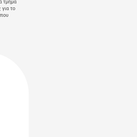
ά τμήμα
 για το
 που