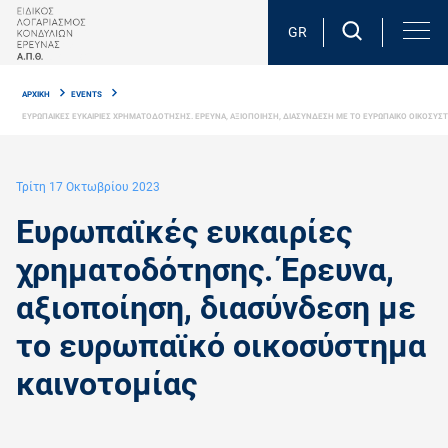
Skip
to
GR
main
Breadcrumb
content
ΑΡΧΙΚΗ
EVENTS
ΕΥΡΩΠΑΙΚΕΣ ΕΥΚΑΙΡΙΕΣ ΧΡΗΜΑΤΟΔΟΤΗΣΗΣ. ΕΡΕΥΝΑ, ΑΞΙΟΠΟΙΗΣΗ, ΔΙΑΣΥΝΔΕΣΗ ΜΕ ΤΟ ΕΥΡΩΠΑΙΚΟ ΟΙΚΟΣΥΣ
Τρίτη 17 Οκτωβρίου 2023
Ευρωπαϊκές ευκαιρίες
χρηματοδότησης. Έρευνα,
αξιοποίηση, διασύνδεση με
το ευρωπαϊκό οικοσύστημα
καινοτομίας