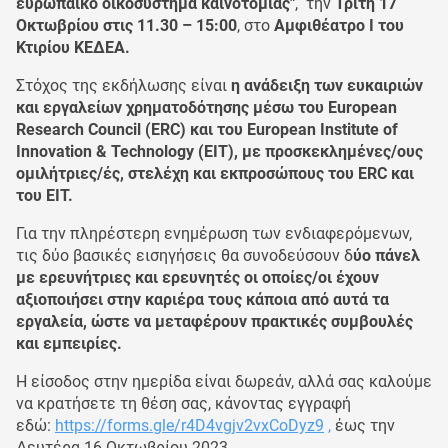
ευρωπαϊκό οικοσύστημα καινοτομίας"
, την
Τρίτη 17
Οκτωβρίου στις 11.30 – 15:00
, στο
Αμφιθέατρο Ι του
Κτιρίου ΚΕΔΕΑ.
Στόχος της εκδήλωσης είναι
η ανάδειξη των ευκαιριών
και εργαλείων χρηματοδότησης μέσω του European
Research Council (ERC) και του European Institute of
Innovation & Technology (ΕΙΤ), με προσκεκλημένες/ους
ομιλήτριες/ές, στελέχη και εκπροσώπους του ERC και
του EIT.
Για την πληρέστερη ενημέρωση των ενδιαφερόμενων,
τις δύο βασικές εισηγήσεις θα συνοδεύσουν δ
ύο πάνελ
με ερευνήτριες και ερευνητές οι οποίες/οι έχουν
αξιοποιήσει στην καριέρα τους κάποια από αυτά τα
εργαλεία, ώστε να μεταφέρουν πρακτικές συμβουλές
και εμπειρίες.
Η είσοδος στην ημερίδα είναι δωρεάν, αλλά σας καλούμε
να κρατήσετε τη θέση σας, κάνοντας εγγραφή
εδώ:
https://forms.gle/r4D4vgjv2vxCoDyz9
,
έως την
Δευτέρα 16 Οκτωβρίου 2023.