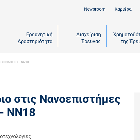
Newsroom
Καριέρα
Ερευνητική
Διαχείριση
Χρηματοδό
Δραστηριότητα
Έρευνας
της Έρε
ΕΧΝΟΛΟΓΙΕΣ - NN18
ριο στις Νανοεπιστήμες
 - NN18
νοτεχνολογίες