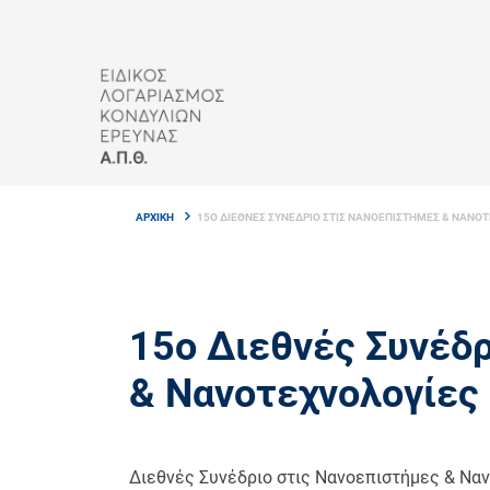
Skip
to
main
content
Breadcrumb
ΑΡΧΙΚΗ
15Ο ΔΙΕΘΝΕΣ ΣΥΝΕΔΡΙΟ ΣΤΙΣ ΝΑΝΟΕΠΙΣΤΗΜΕΣ & ΝΑΝΟΤ
15ο Διεθνές Συνέδ
& Νανοτεχνολογίες
Διεθνές Συνέδριο στις Νανοεπιστήμες & Να