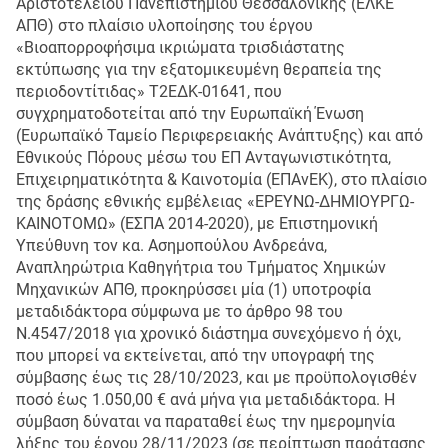
Αριστοτελείου Πανεπιστημίου Θεσσαλονίκης (ΕΛΚΕ
ΑΠΘ) στο πλαίσιο υλοποίησης του έργου
«Βιοαπορροφήσιμα ικριώματα τρισδιάστατης
εκτύπωσης για την εξατομικευμένη θεραπεία της
περιοδοντίτιδας» Τ2ΕΔΚ-01641, που
συγχρηματοδοτείται από την Ευρωπαϊκή Ένωση
(Ευρωπαϊκό Ταμείο Περιφερειακής Ανάπτυξης) και από
Εθνικούς Πόρους μέσω του ΕΠ Ανταγωνιστικότητα,
Επιχειρηματικότητα & Καινοτομία (ΕΠΑνΕΚ), στο πλαίσιο
της δράσης εθνικής εμβέλειας «ΕΡΕΥΝΩ-ΔΗΜΙΟΥΡΓΩ-
ΚΑΙΝΟΤΟΜΩ» (ΕΣΠΑ 2014-2020), με Επιστημονική
Υπεύθυνη τον κα. Ασημοπούλου Ανδρεάνα,
Αναπληρώτρια Καθηγήτρια του Τμήματος Χημικών
Μηχανικών ΑΠΘ, προκηρύσσει μία (1) υποτροφία
μεταδιδάκτορα σύμφωνα με το άρθρο 98 του
Ν.4547/2018 για χρονικό διάστημα συνεχόμενο ή όχι,
που μπορεί να εκτείνεται, από την υπογραφή της
σύμβασης έως τις 28/10/2023, και με προϋπολογισθέν
ποσό έως 1.050,00 € ανά μήνα για μεταδιδάκτορα. Η
σύμβαση δύναται να παραταθεί έως την ημερομηνία
λήξης του έργου 28/11/2023 (σε περίπτωση παράτασης