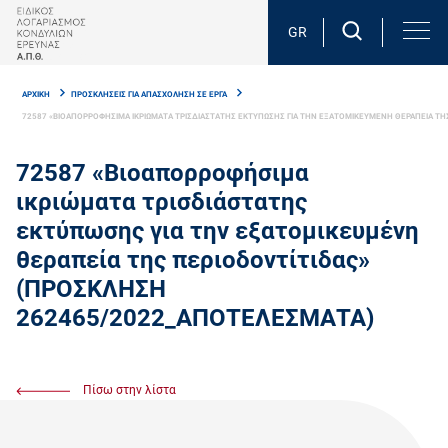
Skip
to
GR
main
Breadcrumb
content
ΑΡΧΙΚΗ
ΠΡΟΣΚΛΗΣΕΙΣ ΓΙΑ ΑΠΑΣΧΟΛΗΣΗ ΣΕ ΕΡΓΑ
72587 «ΒΙΟΑΠΟΡΡΟΦΗΣΙΜΑ ΙΚΡΙΩΜΑΤΑ ΤΡΙΣΔΙAΣΤΑΤΗΣ ΕΚΤΥΠΩΣΗΣ ΓΙΑ ΤΗΝ ΕΞΑΤΟΜΙΚΕΥΜΕΝΗ ΘΕΡΑΠΕΙΑ Τ
72587 «Βιοαπορροφήσιμα
ικριώματα τρισδιάστατης
εκτύπωσης για την εξατομικευμένη
θεραπεία της περιοδοντίτιδας»
(ΠΡΟΣΚΛΗΣΗ
262465/2022_ΑΠΟΤΕΛΕΣΜΑΤΑ)
Πίσω στην λίστα